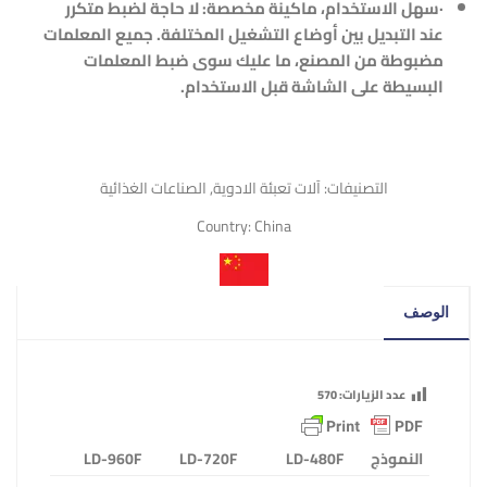
·
سهل الاستخدام، ماكينة مخصصة: لا حاجة لضبط متكرر
عند التبديل بين أوضاع التشغيل المختلفة. جميع المعلمات
مضبوطة من المصنع، ما عليك سوى ضبط المعلمات
البسيطة على الشاشة قبل الاستخدام.
التصنيفات:
آلات تعبئة الادوية
,
الصناعات الغذائية
Country:
China
الوصف
عدد الزيارات:
570
النموذج
LD-480F
LD-720F
LD-960F