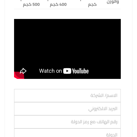
والوزن
كجم
400 كجم
500 كجم