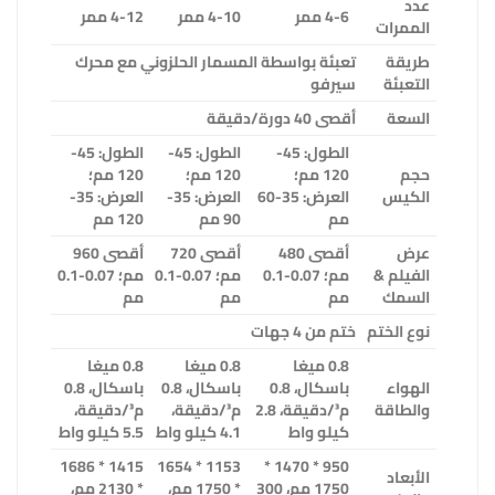
عدد
4-6 ممر
4-10 ممر
4-12 ممر
الممرات
طريقة
تعبئة بواسطة المسمار الحلزوني مع محرك
التعبئة
سيرفو
السعة
أقصى 40 دورة/دقيقة
الطول: 45-
الطول: 45-
الطول: 45-
حجم
120 مم؛
120 مم؛
120 مم؛
الكيس
العرض: 35-60
العرض: 35-
العرض: 35-
مم
90 مم
120 مم
عرض
أقصى 480
أقصى 720
أقصى 960
الفيلم &
مم؛ 0.07-0.1
مم؛ 0.07-0.1
مم؛ 0.07-0.1
السمك
مم
مم
مم
نوع الختم
ختم من 4 جهات
0.8 ميغا
0.8 ميغا
0.8 ميغا
الهواء
باسكال، 0.8
باسكال، 0.8
باسكال، 0.8
والطاقة
م³/دقيقة، 2.8
م³/دقيقة،
م³/دقيقة،
كيلو واط
4.1 كيلو واط
5.5 كيلو واط
1415 * 1686
1153 * 1654
950 * 1470 *
الأبعاد
1750 مم، 300
* 1750 مم،
* 2130 مم،