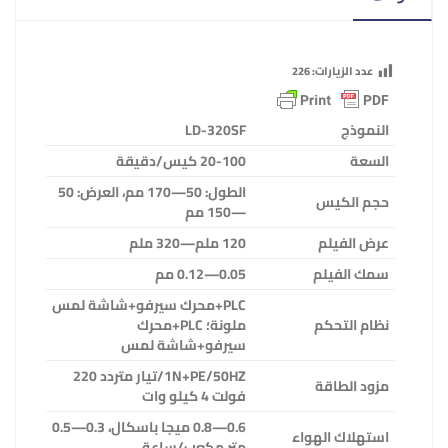
عدد الزيارات:
226
النموذج
LD-320SF
السعة
20-100 كيس/دقيقة
الطول: 50—170 مم، العرض: 50
حجم الكيس
—150 مم
عرض الفيلم
120 ملم—320 ملم
سمك الفيلم
0.05—0.12 مم
PLC
+محرك سيرفو+شاشة لمس
نظام التحكم
ملونة؛
PLC
+محرك
سيرفو+شاشة لمس
N+PE/50HZ
1
/تيار متردد 220
مزود الطاقة
فولت 4 كيلو وات
0.6—0.8 ميجا باسكال، 0.3—0.5
استهلاك الهواء
متر مكعب/ساعة