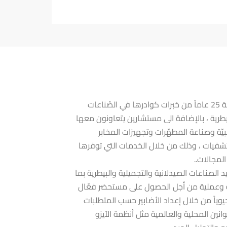
تقدم منارة المستقبل قرابة 25 عاماً من خبرات كوادرها في الصّناعات
لبيطرية ، بالإضافة الى مستشارين يتعاونون معها
ّة وصناعة المطهّرات وتجهيزات المخابر
شفيات ، وذلك من خلال الخدمات التي توفرها
لمجالات..
الصناعات الصيدلانية والتجميلية والبيطرية بما
ة وعملية من أجل الحصول على مستحضر فعّال
وحيوياً من خلال إعداد الأضابير حسب المتطلبات
نين المحلية والعالمية مثل أنظمة الآيزو