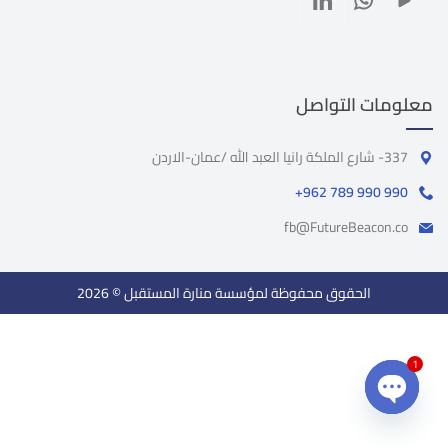
معلومات التواصل
337- شارع الملكة رانيا العبد الله /عمان-الاردن
+962 789 990 990
fb@FutureBeacon.co
الحقوق محفوظة لمؤسسة منارة المستقبل © 2026
1
Open chaty