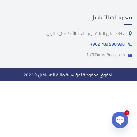
معلومات التواصل
337- شارع الملكة رانيا العبد الله /عمان-الاردن
+962 789 990 990
fb@FutureBeacon.co
الحقوق محفوظة لمؤسسة منارة المستقبل © 2026
1
Open chaty