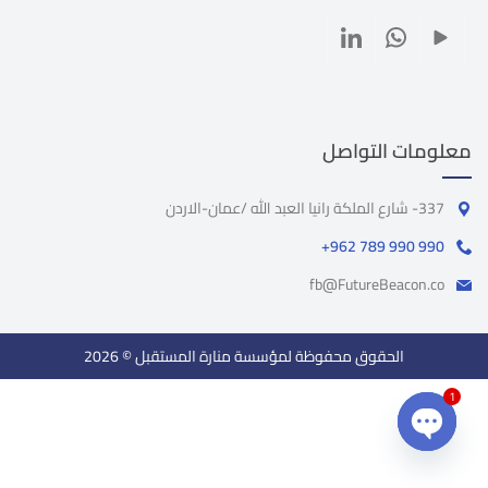
معلومات التواصل
337- شارع الملكة رانيا العبد الله /عمان-الاردن
+962 789 990 990
fb@FutureBeacon.co
الحقوق محفوظة لمؤسسة منارة المستقبل © 2026
1
Open chaty