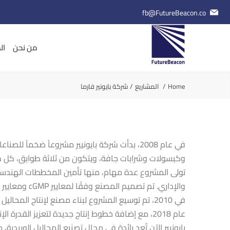
fb@FutureBeacon.co
من نحن
ال
Home
المشاريع
شركة بايونير فارما
وكبسولات وشرابات جافة، ويتكون من ثلاثة طوابق، كل طابق بمساحة
تولى المشروع عدة مهام، منها تأمين المخططات الهندسية،
والإداري. تم تصميم المصنع وفقًا لمعايير cGMP ومعايير منظمة الصحة العالمية.
عام 2018، مع إضافة خطوط إنتاج جديدة لتعزيز القدرة الإنتاجية.
بايونيير الآن تُعد رائدة في مجال تصنيع المحاليل الوريدي