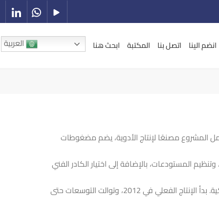
العربية
انضم الينا
اتصل بنا
المكتبة
ابحث هنا
ً للصناعات الدوائية في السليمانية، العراق، بمساحة تتجاوز 50 ألف متر مربع. يشمل المشروع مصنعًا لإنتاج الأدوية، يضم مضغوطات
نظيم المستودعات، بالإضافة إلى اختيار الكادر الفني
في 2010، تم توسيع المشروع لبناء مصنع لإنتاج المحاليل الوريدية والأشربة السائلة بتسليم مفتاح، مع طابقين وميزاته الأوتوماتيكية. بدأ الإنتاج الفعلي في 2012، وتوالت التوسعات حتى