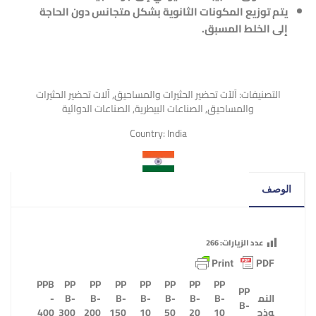
يتم توزيع المكونات الثانوية بشكل متجانس دون الحاجة
إلى الخلط المسبق.
التصنيفات:
آلآت تحضير الحثيرات والمساحيق
,
اّلات تحضير الحثيرات
والمساحيق
,
الصناعات البيطرية
,
الصناعات الدوائية
Country:
India
الوصف
عدد الزيارات:
266
PPB
PP
PP
PP
PP
PP
PP
PP
PP
النم
B-
B-
B-
B-
B-
B-
B-
-
B-
وذج
10
20
50
10
150
200
300
400