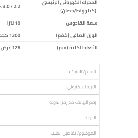
المحرك الكهربائي الرئيسي
2.2 / 3.0 × 1440 دورة في الدقيقة
(كيلوواط/حصان)
سعة القادوس
18 لترًا
الوزن الصافي (كغم)
1300 كجم
الأبعاد الكلية
(سم)
126 عرض × 135 طول × 205 ارتفاع