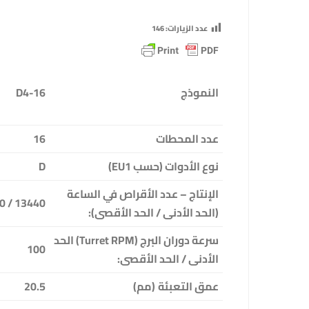
عدد الزيارات:
146
النموذج
D4-16
عدد المحطات
16
نوع الأدوات (حسب
EU1
)
D
الإنتاج – عدد الأقراص في الساعة
13440 / 40320
(الحد الأدنى / الحد الأقصى)
:
سرعة دوران البرج
(Turret RPM)
الحد
100
الأدنى / الحد الأقصى
:
عمق التعبئة
(مم)
20.5