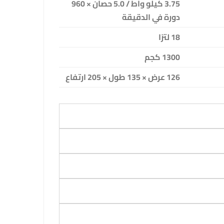
3.75 كيلو واط / 5.0 حصان × 960
دورة في الدقيقة
18 لترًا
1300 كجم
126 عرض × 135 طول × 205 ارتفاع