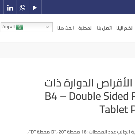
العربية
انضم الينا
اتصل بنا
المكتبة
ابحث هنا
 الأقراص الدوارة ذات
 B4 – Double Sided Rotary
Tablet 
جانب عدد المحطات: 16 محطة
“D”
، 20
محطة
“D”
،