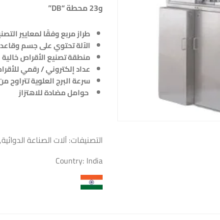
و23 محطة
“DB”
طراز مربع وفقًا لمعايير التصني
الآلة تحتوي على جسم وقاعد
منطقة تصنيع الأقراص خالية 
عداد إلكتروني / رقمي للأقرا
سرعة البرج العلوية تتراوح من 17 إلى 42 دورة في الدقيق
حوامل مضادة للاهتزاز
التصنيفات:
آلات الصناعة الدوائية
,
Country:
India