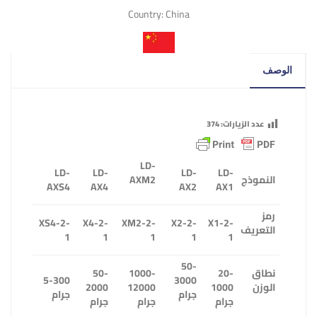
Country:
China
الوصف
عدد الزيارات:
374
LD-
LD-
LD-
LD-
LD-
النموذج
AXM2
AXS4
AX4
AX2
AX1
رمز
XS4-2-
X4-2-
XM2-2-
X2-2-
X1-2-
التعريف
1
1
1
1
1
50-
نطاق
20-
1000-
50-
5-300
3000
الوزن
1000
12000
2000
جرام
جرام
جرام
جرام
جرام