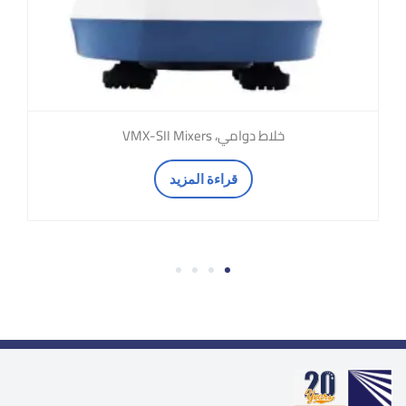
خلاط دوامي، VMX-SII Mixers
قراءة المزيد
4
3
2
1