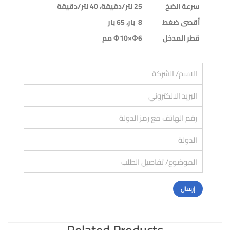
سرعة الضخ
25
لتر/دقيقة، 40 لتر/دقيقة
أقصى ضغط
8
بار، 65 بار
قطر المدخل
Φ10×Φ6
مم