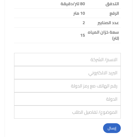
التدفق
80
لتر/دقيقة
الرفع
10
متر
عدد الصنابير
2
سعة خزان المياه
15
(لتر)