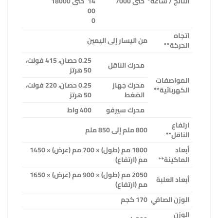
الناتج / ساعة*
حتى 7000
14
حتى 18000
00
0
اتجاه
من اليسار إلى اليمين
الحركة**
0.25 حصان، 415 فولت،
محرك الناقل
50 هرتز
المواصفات
محرك جهاز
0.25 حصان، 220 فولت،
الكهربائية**
الضغط
50 هرتز
محرك سيرفو
400 واط
ارتفاع
800 ملم إلى 850 ملم
الناقل**
أبعاد
1800 مم (طول) × 700 مم (عرض) × 1450
الماكينة**
مم (ارتفاع)
2050 مم (طول) × 900 مم (عرض) × 1650
أبعاد العلبة
مم (ارتفاع)
الوزن الصافي
170 كجم
الوزن