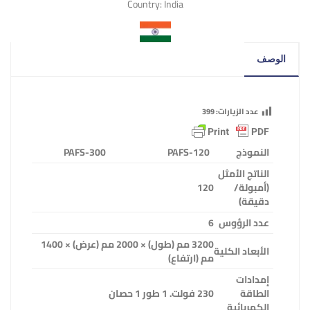
Country:
India
الوصف
عدد الزيارات:
399
النموذج
PAFS-120
PAFS-300
الناتج الأمثل
(أمبولة/
120
دقيقة)
عدد الرؤوس
6
3200 مم (طول) × 2000 مم (عرض) × 1400
الأبعاد الكلية
مم (ارتفاع)
إمدادات
الطاقة
230 فولت. 1 طور 1 حصان
الكهربائية