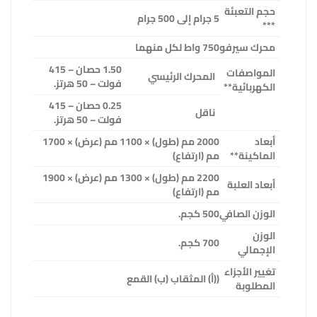
حجم التعبئة
5 جرام إلى 500 جرام
***
محرك سيرفو
750 واط لكل منهما
1.50 حصان
–
415
المواصفات
المحرك الرئيسي
فولت
–
50 هرتز.
الكهربائية**
0.25 حصان
–
415
ناقل
فولت
–
50 هرتز.
أبعاد
2000 مم (طول) × 1100 مم (عرض) × 1700
الماكينة**
مم (ارتفاع)
2200 مم (طول) × 1300 مم (عرض) × 1900
أبعاد العلبة
مم (ارتفاع)
الوزن الصافي
500 كجم.
الوزن
700 كجم.
الإجمالي
تغيير الأجزاء
((أ) المثقاب (ب) القمع
المطلوبة