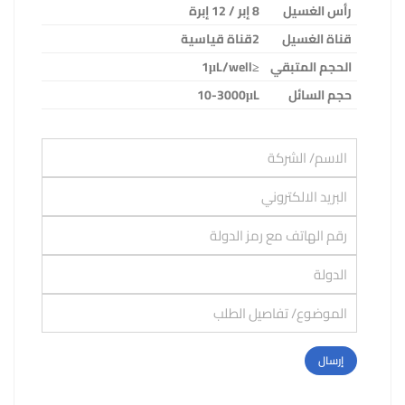
رأس الغسيل
8 إبر / 12 إبرة
قناة الغسيل
2
قناة قياسية
الحجم المتبقي
≤1μL/well
حجم السائل
10-3000μL