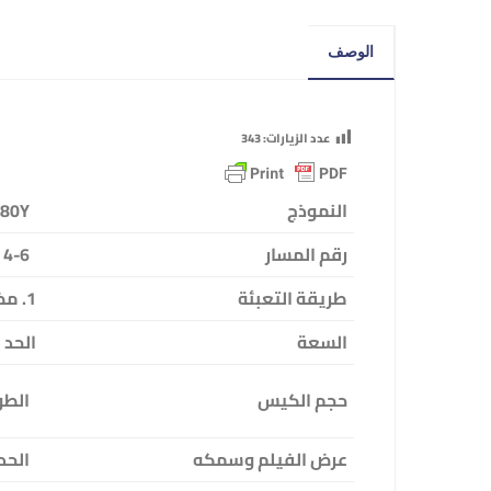
الوصف
عدد الزيارات:
343
النموذج
480Y
رقم المسار
4-6 المسار
طريقة التعبئة
1. مضخة المكبس؛ 2. مضخة تمعجية
السعة
الحد الأقص
حجم الكيس
الطول: 45-120 مم؛ 
عرض الفيلم وسمكه
الحد الأقص