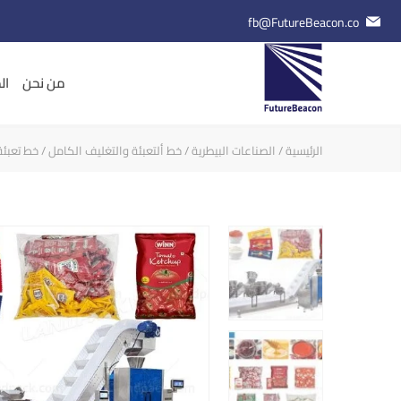
fb@FutureBeacon.co
من نحن
ال
الرئيسية
/
الصناعات البيطرية
/
خط ألتعبئة والتغليف الكامل
/ خط تعبئة