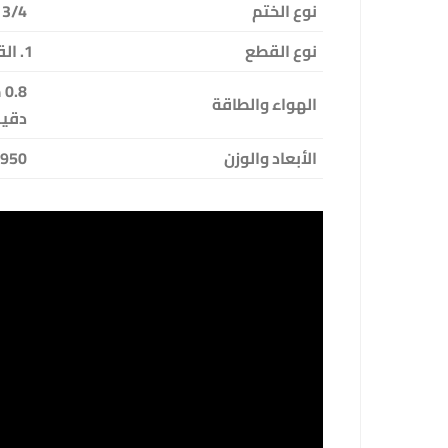
نوع الختم
3/4 جوانب الختم
نوع القطع
1. القطع المستقيم؛ 2. القطع المتعرج؛ 3. القطع المستمر
الهواء والطاقة
دقيقة، 2.8
الأبعاد والوزن
950*1470*1750 مم؛ 300 كجم