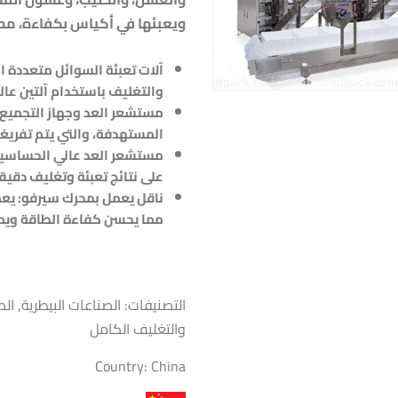
ويعبئها في أكياس بكفاءة، مما ي
آلات تعبئة السوائل متعددة ال
والتغليف باستخدام آلتين عالي
مستشعر العد وجهاز التجميع: 
المستهدفة، والتي يتم تفريغه
مستشعر العد عالي الحساسية
على نتائج تعبئة وتغليف دقيق
ناقل يعمل بمحرك سيرفو: يعم
مما يحسن كفاءة الطاقة ويمنع
التصنيفات:
الصناعات البيطرية
,
الص
والتغليف الكامل
Country:
China