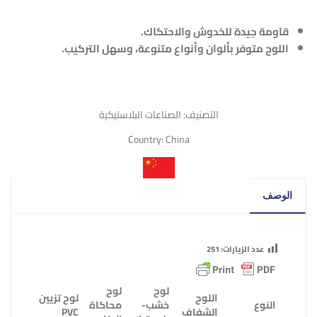
قاومة جيدة للخدوش والاحتكاك
.
اللوح متوفر بألوان وأنواع متنوعة، وسهل التركيب
.
التصنيف:
الصناعات البلاستيكية
Country:
China
الوصف
عدد الزيارات:
251
لوح
لوح
اللوح
لوح تزيين
النوع
خشب-
محاكاة
الشفاف
PVC