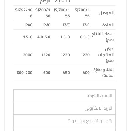
بلاستيك
الرخام
SJZ92/18
SJZ80/1
JSJZ80/1
SJZ80/1
الموديل
8
56
56
56
المادة
PVC
PVC
PVC
PVC
سمك الانتاج
1.5-6
4.0-5.0
1.5-3
0.5-3
(مم)
عرض
المنتجات
1220
1220
1220
2000
(مم)
الانتاج (كغ/
600-700
600
450
400
ساعة)