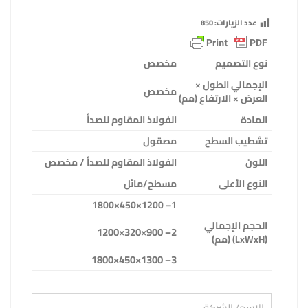
عدد الزيارات:
850
نوع التصميم
مخصص
الإجمالي الطول ×
مخصص
العرض × الارتفاع (مم)
المادة
الفولاذ المقاوم للصدأ
تشطيب السطح
مصقول
اللون
الفولاذ المقاوم للصدأ / مخصص
النوع الأعلى
مسطح/مائل
– 1200×450×1800
1
الحجم الإجمالي
– 900×320×1200
2
(
LxWxH
) (مم)
– 1300×450×1800
3