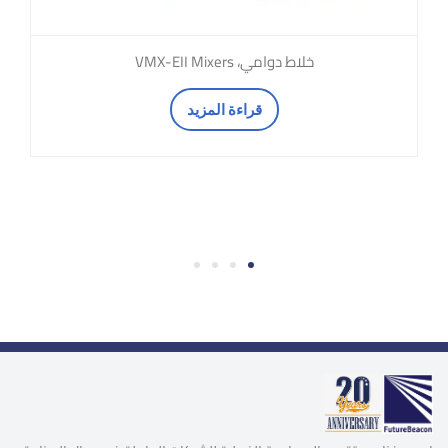
خلاط دوامي، VMX-EII Mixers
قراءة المزيد
4
3
2
1