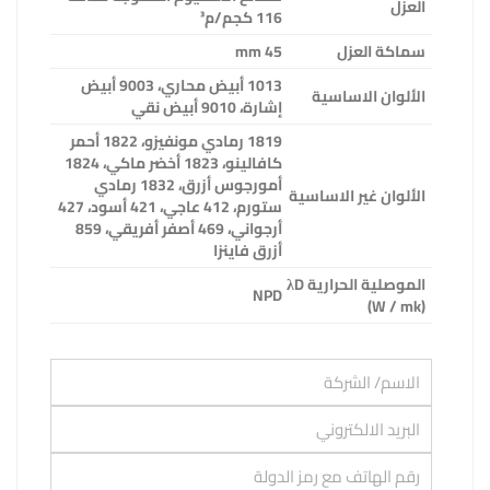
العزل
116 كجم/م³
سماكة العزل
45 mm
1013 أبيض محاري، 9003 أبيض
الألوان الاساسية
إشارة، 9010 أبيض نقي
1819 رمادي مونفيزو، 1822 أحمر
كافالينو، 1823 أخضر ماكي، 1824
أمورجوس أزرق، 1832 رمادي
الألوان غير الاساسية
ستورم، 412 عاجي، 421 أسود، 427
أرجواني، 469 أصفر أفريقي، 859
أزرق فاينزا
الموصلية الحرارية
λD
NPD
(W / mk)