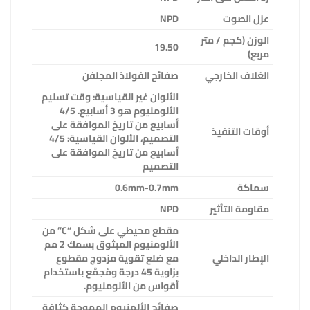
عزل الصوت
NPD
الوزن (كجم / متر
19.50
مربع)
الغلاف الخارجي
صفائح الفولاذ المجلفن
الألوان غير القياسية: وقت تسليم
الألومنيوم هو 3 أسابيع. 4/5
أسابيع من تاريخ الموافقة على
أوقات التنفيذ
التصميم، الألوان القياسية: 4/5
أسابيع من تاريخ الموافقة على
التصميم
سماكة
0.6mm-0.7mm
مقاومة التأثير
NPD
مقطع محيطي على شكل
“C” من
الألومنيوم المبثوق بسمك 2 مم
الإطار الداخلي
مع ضلع تقوية مزدوج مقطوع
بزاوية 45 درجة ومُجمَّع باستخدام
أقواس من الألومنيوم.
صفائح الألمنيوم المموجة كثافة