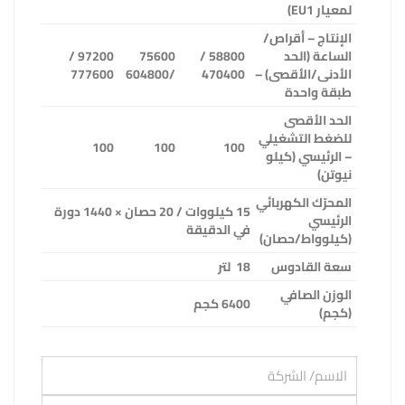
لمعيار
EU1)
الإنتاج – أقراص/
الساعة (الحد
58800 /
75600
97200 /
الأدنى/الأقصى) –
470400
/604800
777600
طبقة واحدة
الحد الأقصى
للضغط التشغيلي
100
100
100
– الرئيسي (كيلو
نيوتن)
المحرّك الكهربائي
15
كيلووات / 20 حصان × 1440 دورة
الرئيسي
في الدقيقة
(كيلوواط/حصان)
سعة القادوس
18
لتر
الوزن الصافي
6400 كجم
(كجم)