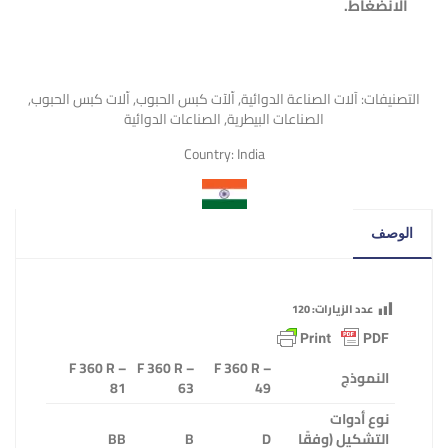
الانضغاط
.
التصنيفات:
آلات الصناعة الدوائية
,
اّلآت كبس الحبوب
,
اّلات كبس الحبوب
,
الصناعات البيطرية
,
الصناعات الدوائية
Country:
India
الوصف
عدد الزيارات:
120
F 360 R –
F 360 R –
F 360 R –
النموذج
81
63
49
نوع أدوات
التشكيل
(
وفقًا
D
B
BB