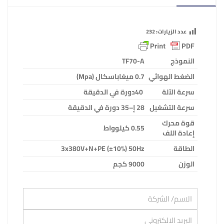
عدد الزيارات:
232
النموذج
TF70-A
الضغط الهوائي
0.7
ميغاباسكال
(Mpa)
سرعة الآلة
40
دورة في الدقيقة
سرعة التشغيل
28
إ
–
35 دورة في الدقيقة
قوة محرك
0.55
كيلوواط
إعادة اللف
الطاقة
3x380V+N+PE (±10%) 50Hz
الوزن
9000
كجم