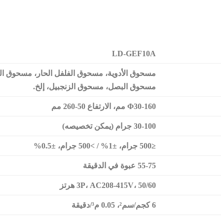
LD-GEF10A
مسحوق الأدوية، مسحوق الفلفل الحار، مسحوق ال
مسحوق البصل، مسحوق الزنجبيل، إلخ.
Φ30-160
مم، الارتفاع 50-260 مم
30-100 جرام (يمكن تخصيصه)
≤500 جرام، ±1% / >500 جرام، ±0.5%
55-75 عبوة في الدقيقة
، 50/60 هرتز
AC208-415V
،
P
3
6 كجم/سم²، 0.05 م³/دقيقة