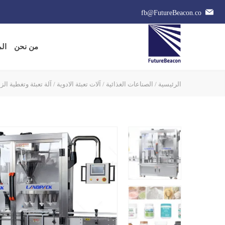
fb@FutureBeacon.co
من نحن
ال
الرئيسية
/
الصناعات الغذائية
/
آلات تعبئة الادوية
/ آلة تعبئة وتغطية ال