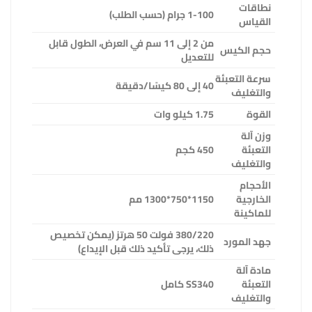
نطاقات
1-100 جرام (حسب الطلب)
القياس
من 2 إلى 11 سم في العرض، الطول قابل
حجم الكيس
للتعديل
سرعة التعبئة
40 إلى 80 كيسًا/دقيقة
والتغليف
القوة
1.75 كيلو وات
وزن آلة
التعبئة
450 كجم
والتغليف
الأحجام
الخارجية
1150*750*1300 مم
للماكينة
380/220 فولت 50 هرتز (يمكن تخصيص
جهد المورد
ذلك، يرجى تأكيد ذلك قبل الإيداع)
مادة آلة
التعبئة
SS340
كامل
والتغليف