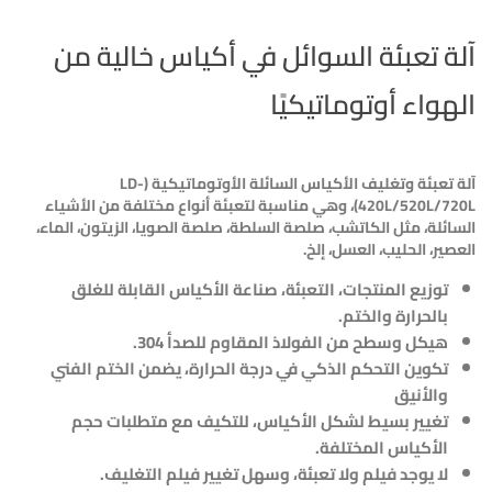
آلة تعبئة السوائل في أكياس خالية من
الهواء أوتوماتيكيًا
آلة تعبئة وتغليف الأكياس السائلة الأوتوماتيكية (
LD-
420L/520L/720L
)، وهي مناسبة لتعبئة أنواع مختلفة من الأشياء
السائلة، مثل الكاتشب، صلصة السلطة، صلصة الصويا، الزيتون، الماء،
العصير، الحليب، العسل، إلخ.
توزيع المنتجات، التعبئة، صناعة الأكياس القابلة للغلق
بالحرارة والختم.
هيكل وسطح من الفولاذ المقاوم للصدأ 304.
تكوين التحكم الذكي في درجة الحرارة، يضمن الختم الفني
والأنيق
تغيير بسيط لشكل الأكياس، للتكيف مع متطلبات حجم
الأكياس المختلفة.
لا يوجد فيلم ولا تعبئة، وسهل تغيير فيلم التغليف.