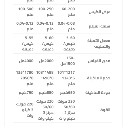
ملم
ملم
ملم
100-500
100-250
60-200
عرض الكيس
ملم
ملم
ملم
0.04-0.12
0.04-0.12
0.04-0.08
سمك الفيلم
ملم
ملم
ملم
5-55
5-60
5-60
معدل التعبئة
كيس/
كيس/
كيس/
والتغليف
دقيقة
دقيقة
دقيقة
150-
مدى القياس
2000مل
4000مل
1500مل
1780*135
1488*108
1217*101
حجم الماكينة
5*1343
0*1490
0*2050
ملم
ملم
ملم
جودة الماكينة
650كجم
680كجم
750كجم
220 فولت
220 فولت
220 فولت
50/60
50/60
القوة
3 كيلو
هرتز 2
هرتز 3
وات
كيلو وات
كيلو وات