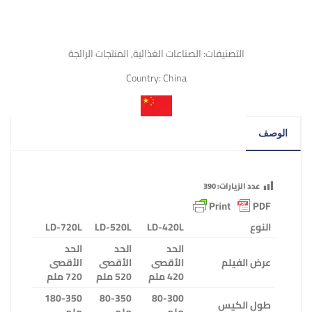
التصنيفات:
الصناعات الغذائية
,
المنتجات الرائجة
Country:
China
الوصف
عدد الزيارات:
390
النوع
LD-420L
LD-520L
LD-720L
الحد
الحد
الحد
عرض الفيلم
الأقصى
الأقصى
الأقصى
420 ملم
520 ملم
720 ملم
180-350
80-350
80-300
طول الكيس