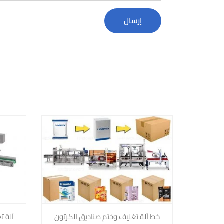
خط آلة تغليف وختم صناديق الكرتون
آلة ت