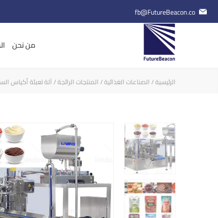
fb@FutureBeacon.co
من نحن
ال
الرئيسية
/
الصناعات الغذائية
/
المنتجات الرائجة
/ آلة تعبئة أكياس الس