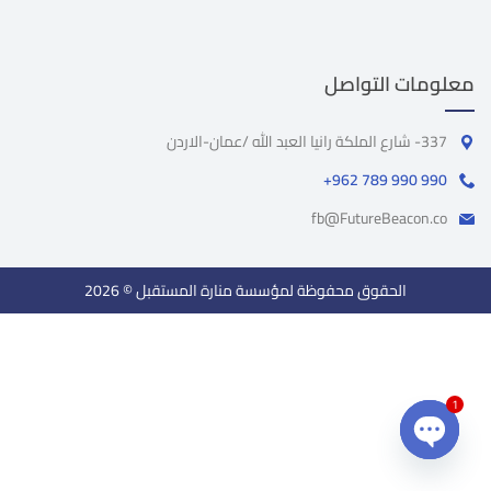
معلومات التواصل
337- شارع الملكة رانيا العبد الله /عمان-الاردن
+962 789 990 990
fb@FutureBeacon.co
الحقوق محفوظة لمؤسسة منارة المستقبل © 2026
1
Open chaty